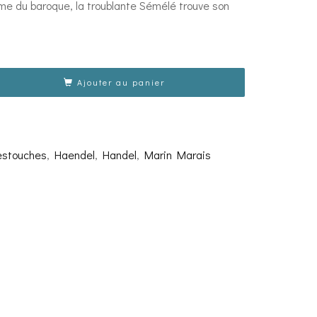
arme du baroque, la troublante Sémélé trouve son
Ajouter au panier
estouches
,
Haendel
,
Handel
,
Marin Marais