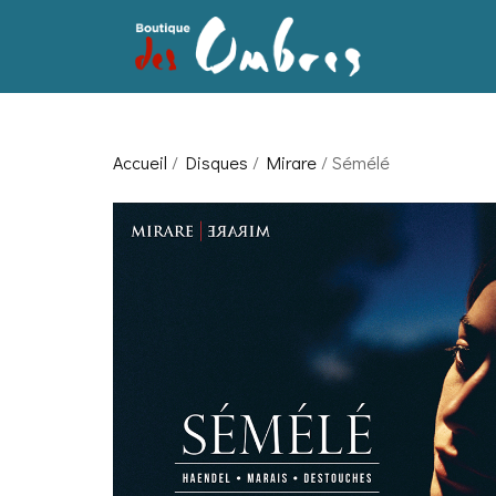
Accueil
/
Disques
/
Mirare
/ Sémélé