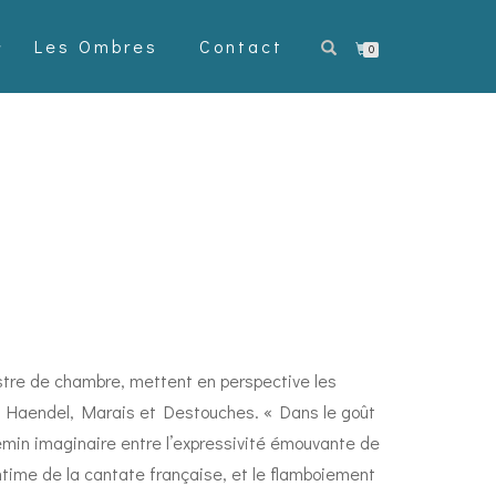
Les Ombres
Contact
0
stre de chambre, mettent en perspective les
Haendel, Marais et Destouches. « Dans le goût
hemin imaginaire entre l’expressivité émouvante de
 intime de la cantate française, et le flamboiement