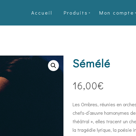
Accueil
Produits
Mon compte
Sémélé
16,00
€
Les Ombres, réunies en orche
chefs-d’œuvre homonymes de 
théâtral », elles tracent un c
la tragédie lyrique, la poésie