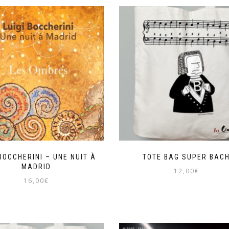
 BOCCHERINI – UNE NUIT À
TOTE BAG SUPER BAC
MADRID
12,00
€
16,00
€