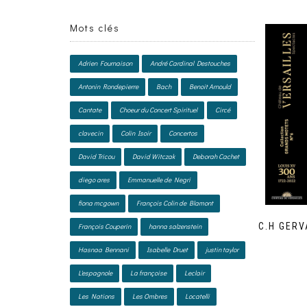
Mots clés
Adrien Fournaison
André Cardinal Destouches
Antonin Rondepierre
Bach
Benoit Arnould
Cantate
Choeur du Concert Spirituel
Circé
clavecin
Colin Isoir
Concertos
David Tricou
David Witczak
Deborah Cachet
diego ares
Emmanuelle de Negri
fiona mcgown
François Colin de Blamont
C.H GERV
François Couperin
hanna salzenstein
Hasnaa Bennani
Isabelle Druet
justin taylor
L'espagnole
La françoise
Leclair
Les Nations
Les Ombres
Locatelli