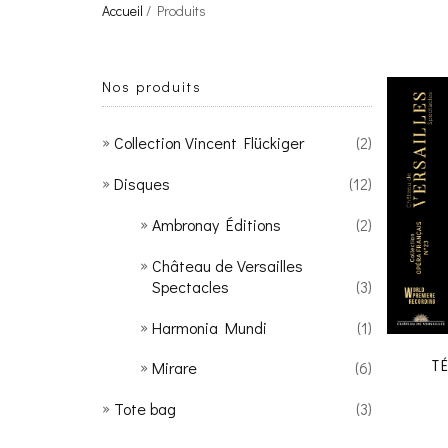
Accueil
/ Produits
Nos produits
Collection Vincent Flückiger
(2)
Disques
(12)
Ambronay Éditions
(2)
Château de Versailles
Spectacles
(3)
Harmonia Mundi
(1)
Mirare
(6)
T
Tote bag
(3)