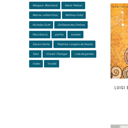
Margaux Blanchard
Marie Perbost
Marine Lafdal-Franc
Mathias Vidal
Nicholas Scott
Orchestre des Ombres
Paco Garcia
partita
sonates
Sylvain Sartre
Théotime Langlois de Swarte
Tuba
Vincent Flückiger
viole de gambe
Violon
Vivaldi
LUIGI